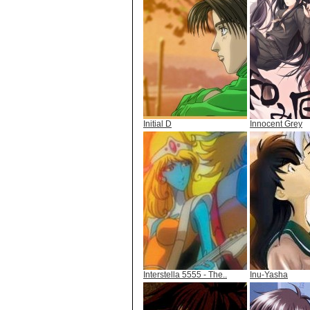
Initial D
Innocent Grey
Interstella 5555 - The..
Inu-Yasha