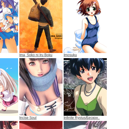
Ima, Soko ni Iru Boku
Imosuku
Incise Soul
Infinite Ryvius/Бескон..