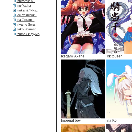
Interstella 5..
Inu-Yasha
Inukami / Ину..
Iori Yoshizuk..
Iria Zeiram ..
Iriya no Sora..
Itako Shaman
Izumo / Идзумо
Ikegami Akane
Ikkitousen
Imperial boy
Ina Koi