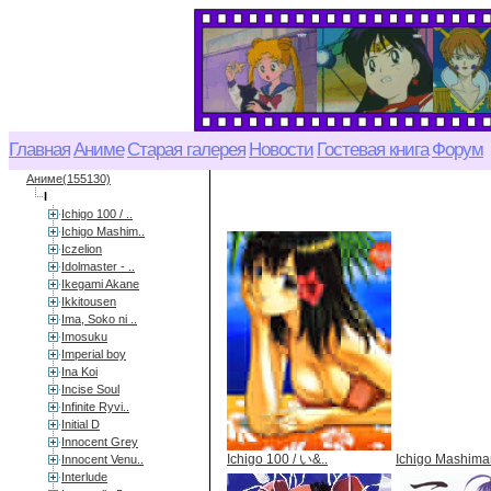
Главная
Аниме
Старая галерея
Новости
Гостевая книга
Форум
Аниме(155130)
I
Ichigo 100 / ..
Ichigo Mashim..
Iczelion
Idolmaster - ..
Ikegami Akane
Ikkitousen
Ima, Soko ni ..
Imosuku
Imperial boy
Ina Koi
Incise Soul
Infinite Ryvi..
Initial D
Innocent Grey
Ichigo 100 / い&..
Ichigo Mashimar
Innocent Venu..
Interlude