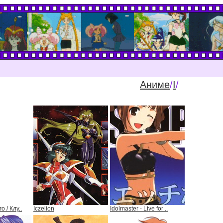
Аниме
/
I
/
o / Клу..
Iczelion
Idolmaster - Live for ..