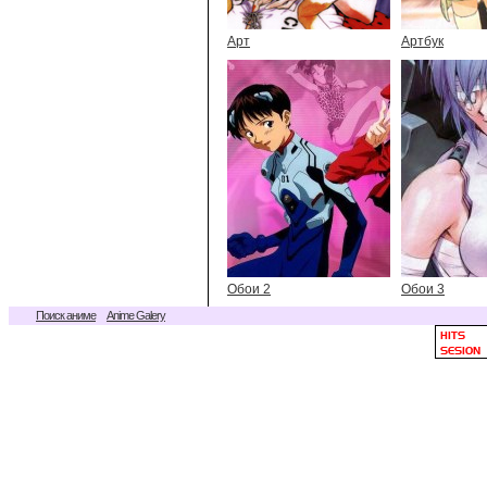
Арт
Артбук
Обои 2
Обои 3
Поиск аниме
Anime Galery