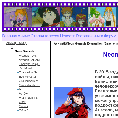
Главная
Аниме
Старая галерея
Новости
Гостевая книга
Форум
Аниме(155130)
Аниме
/
N
/
Neon Genesis Evangelion (Евангел
N
Neon Genesis ..
Neon
Artbook - Die..
Atrbook - ADAM
Concept Desig..
Der Mond
В 2015 го
Evangelion Ne..
войны, наз
Eve Venus at ..
Groundwork of..
Единствен
Groundwork of..
человекоо
Арт
Евангелио
Артбук
уязвимост
Евангелион: С..
может упр
Обои
подростко
Обои 2
Ангелов, 
Обои 3
подростков