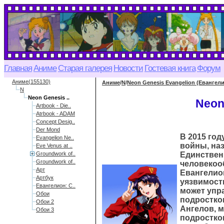
Главная
Аниме
Старая галерея
Новости
Гостевая книга
Форум
Аниме(155130)
Аниме
/
N
/
Neon Genesis Evangelion (Евангел
N
Neon Genesis ..
Neon
Artbook - Die..
Atrbook - ADAM
Concept Desig..
Der Mond
В 2015 го
Evangelion Ne..
войны, наз
Eve Venus at ..
Groundwork of..
Единствен
Groundwork of..
человекоо
Арт
Евангелио
Артбук
уязвимост
Евангелион: С..
может упр
Обои
подростко
Обои 2
Ангелов, 
Обои 3
подростков