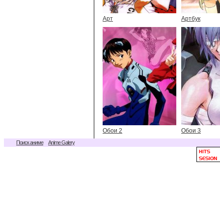
Арт
Артбук
Обои 2
Обои 3
Поиск аниме
Anime Galery