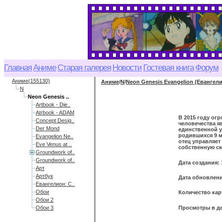
Главная
Аниме
Старая галерея
Новости
Гостевая книга
Форум
Аниме(155130)
Аниме
/
N
/
Neon Genesis Evangelion (Евангел
N
Neon Genesis ..
Artbook - Die..
Atrbook - ADAM
В 2015 году ог
Concept Desig..
человечества я
Der Mond
единственной у
родившихся 9 м
Evangelion Ne..
отец управляет
Eve Venus at ..
собственную см
Groundwork of..
Groundwork of..
Дата создания: 
Арт
Артбук
Дата обновления
Евангелион: С..
Обои
Количество кар
Обои 2
Просмотры в де
Обои 3