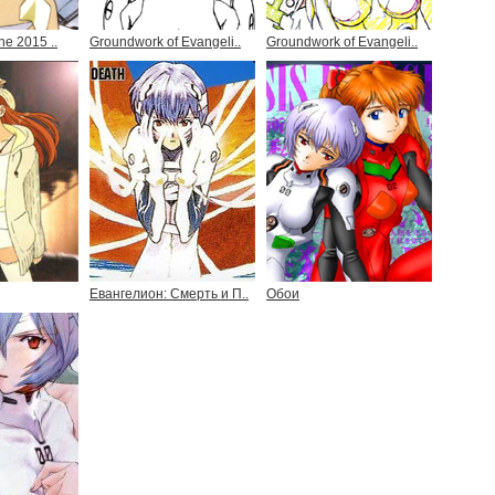
he 2015 ..
Groundwork of Evangeli..
Groundwork of Evangeli..
Евангелион: Смерть и П..
Обои