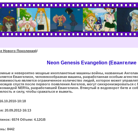
ие Нового Поколения)
/
Neon Genesis Evangelion (Евангелие
ромные и невероятно мощные инопланетные машины войны, названные Ангелами
вляется Евангелион, человекообразная машина, разработанная особым агенство
язвимостью является ограниченное количество людей, которое может управлят
есяцев спустя после первого появления Ангелов, могут синхронизироваться с Ев
 командой NERVа, разработавшей Евангелион. Втянутый в водоворот битв и собы
елость и силу, чтобы сражаться и выжить.
16.10.2010-10:18
: 20.09.2012-16:13
тинок: 6574 Объем: 4.12GB
нь: 8442