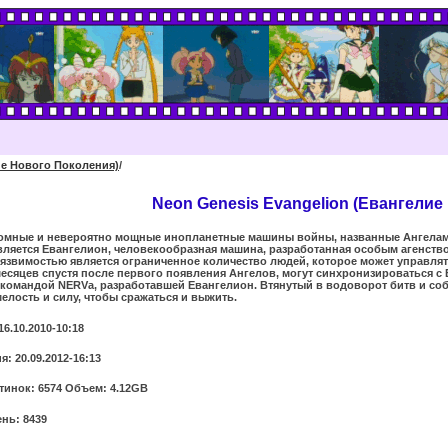
ие Нового Поколения)
/
Neon Genesis Evangelion (Евангелие
ромные и невероятно мощные инопланетные машины войны, названные Ангелами
вляется Евангелион, человекообразная машина, разработанная особым агенство
язвимостью является ограниченное количество людей, которое может управлят
есяцев спустя после первого появления Ангелов, могут синхронизироваться с Ев
 командой NERVа, разработавшей Евангелион. Втянутый в водоворот битв и собы
елость и силу, чтобы сражаться и выжить.
16.10.2010-10:18
: 20.09.2012-16:13
тинок: 6574 Объем: 4.12GB
нь: 8439