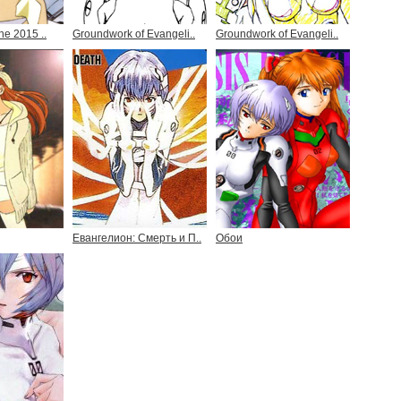
he 2015 ..
Groundwork of Evangeli..
Groundwork of Evangeli..
Евангелион: Смерть и П..
Обои