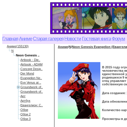
Главная
Аниме
Старая галерея
Новости
Гостевая книга
Форум
Аниме(155130)
Аниме
/
N
/
Neon Genesis Evangelion (Евангел
N
Neon Genesis ..
Artbook - Die..
Atrbook - ADAM
В 2015 году ог
Concept Desig..
человечества я
Der Mond
единственной у
родившихся 9 м
Evangelion Ne..
отец управляет
Eve Venus at ..
собственную см
Groundwork of..
Groundwork of..
Дата создания: 
Арт
Артбук
Дата обновления
Евангелион: С..
Обои
Количество кар
Обои 2
Просмотры в де
Обои 3