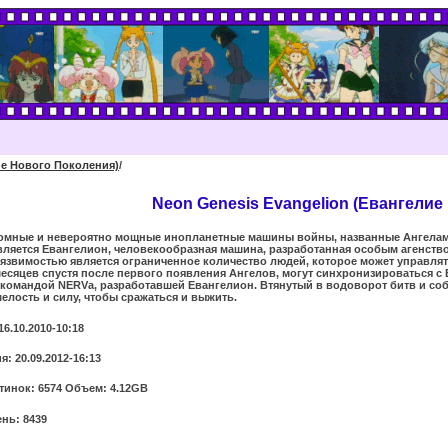
ие Нового Поколения)
/
Neon Genesis Evangelion (Евангелие
ромные и невероятно мощные инопланетные машины войны, названные Ангелами
вляется Евангелион, человекообразная машина, разработанная особым агенство
язвимостью является ограниченное количество людей, которое может управлят
есяцев спустя после первого появления Ангелов, могут синхронизироваться с Ев
 командой NERVа, разработавшей Евангелион. Втянутый в водоворот битв и собы
елость и силу, чтобы сражаться и выжить.
16.10.2010-10:18
: 20.09.2012-16:13
тинок: 6574 Объем: 4.12GB
нь: 8439