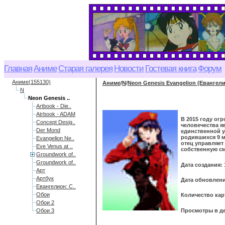
Главная
Аниме
Старая галерея
Новости
Гостевая книга
Форум
Аниме(155130)
Аниме
/
N
/
Neon Genesis Evangelion (Евангел
N
Neon Genesis ..
Artbook - Die..
Atrbook - ADAM
В 2015 году ог
Concept Desig..
человечества я
Der Mond
единственной у
родившихся 9 м
Evangelion Ne..
отец управляет
Eve Venus at ..
собственную см
Groundwork of..
Groundwork of..
Дата создания: 
Арт
Артбук
Дата обновления
Евангелион: С..
Обои
Количество кар
Обои 2
Просмотры в де
Обои 3