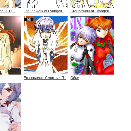
he 2015 ..
Groundwork of Evangeli..
Groundwork of Evangeli..
Евангелион: Смерть и П..
Обои