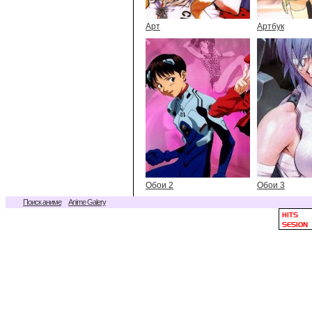
Арт
Артбук
Обои 2
Обои 3
Поиск аниме
Anime Galery