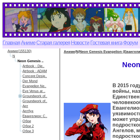
Главная
Аниме
Старая галерея
Новости
Гостевая книга
Форум
Аниме(155130)
Аниме
/
N
/
Neon Genesis Evangelion (Евангел
N
Neon Genesis ..
Neon
Artbook - Die..
Atrbook - ADAM
Concept Desig..
Der Mond
В 2015 го
Evangelion Ne..
войны, наз
Eve Venus at ..
Groundwork of..
Единствен
Groundwork of..
человекоо
Арт
Евангелио
Артбук
уязвимост
Евангелион: С..
может упр
Обои
подростко
Обои 2
Ангелов, 
Обои 3
подростков