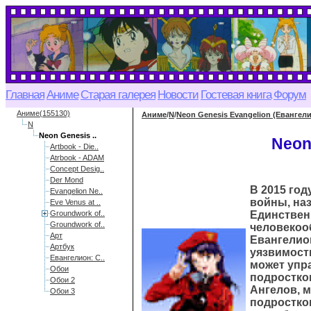
Главная
Аниме
Старая галерея
Новости
Гостевая книга
Форум
Аниме(155130)
Аниме
/
N
/
Neon Genesis Evangelion (Евангел
N
Neon Genesis ..
Neon
Artbook - Die..
Atrbook - ADAM
Concept Desig..
Der Mond
В 2015 го
Evangelion Ne..
войны, наз
Eve Venus at ..
Groundwork of..
Единствен
Groundwork of..
человекоо
Арт
Евангелио
Артбук
уязвимост
Евангелион: С..
может упр
Обои
подростко
Обои 2
Ангелов, 
Обои 3
подростков