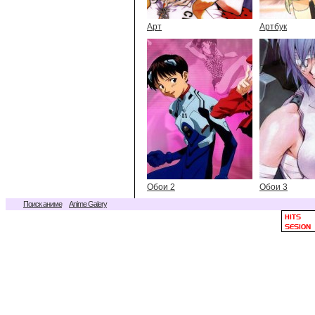
Арт
Артбук
Обои 2
Обои 3
Поиск аниме
Anime Galery