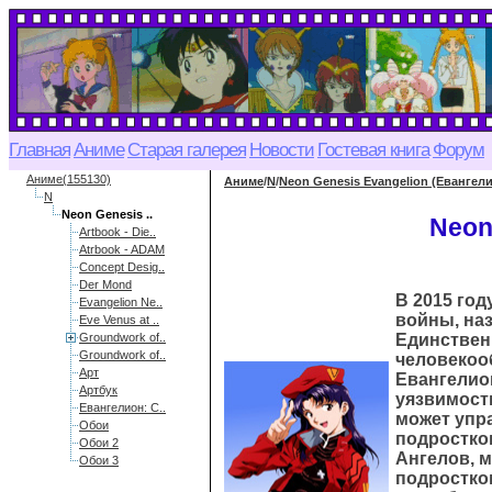
Главная
Аниме
Старая галерея
Новости
Гостевая книга
Форум
Аниме(155130)
Аниме
/
N
/
Neon Genesis Evangelion (Евангел
N
Neon Genesis ..
Neon
Artbook - Die..
Atrbook - ADAM
Concept Desig..
Der Mond
В 2015 го
Evangelion Ne..
войны, наз
Eve Venus at ..
Groundwork of..
Единствен
Groundwork of..
человекоо
Арт
Евангелио
Артбук
уязвимост
Евангелион: С..
может упр
Обои
подростко
Обои 2
Ангелов, 
Обои 3
подростков