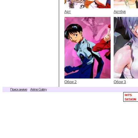
Арт
Артбук
Обои 2
Обои 3
Поиск аниме
Anime Galery