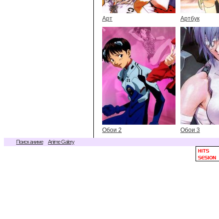
Арт
Артбук
Обои 2
Обои 3
Поиск аниме
Anime Galery