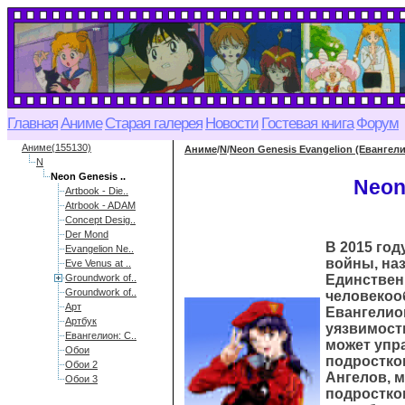
Главная
Аниме
Старая галерея
Новости
Гостевая книга
Форум
Аниме(155130)
Аниме
/
N
/
Neon Genesis Evangelion (Евангел
N
Neon Genesis ..
Neon
Artbook - Die..
Atrbook - ADAM
Concept Desig..
Der Mond
В 2015 го
Evangelion Ne..
войны, наз
Eve Venus at ..
Groundwork of..
Единствен
Groundwork of..
человекоо
Арт
Евангелио
Артбук
уязвимост
Евангелион: С..
может упр
Обои
подростко
Обои 2
Ангелов, 
Обои 3
подростков