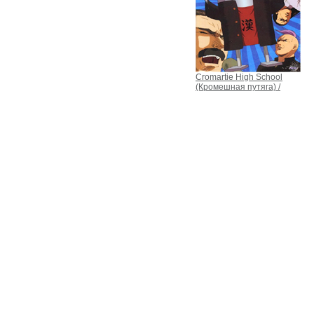
Cromartie High School
(Кромешная путяга) /