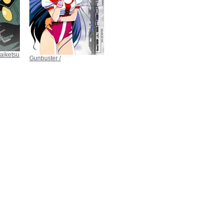
aiketsu
Gunbuster /