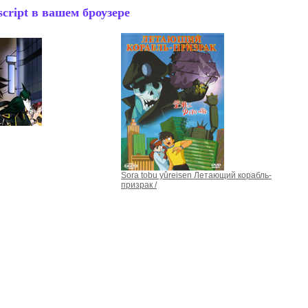
cript в вашем броузере
Sora tobu yûreisen Летающий корабль-
призрак /