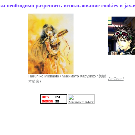
и необходимо разрешить использование cookies и javas
Haruhiko Mikimoto / Микимото Харухико / 美樹
Air Gear /
本晴彦 /