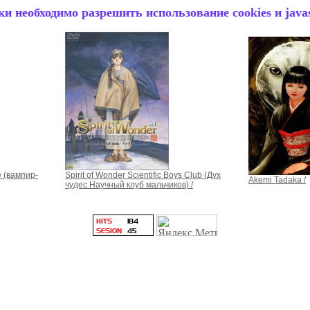
и необходимо разрешить использование cookies и javas
e (вампир-
Spirit of Wonder Scientific Boys Club (Дух
Akemi Tadaka /
чудес Научный клуб мальчиков) /