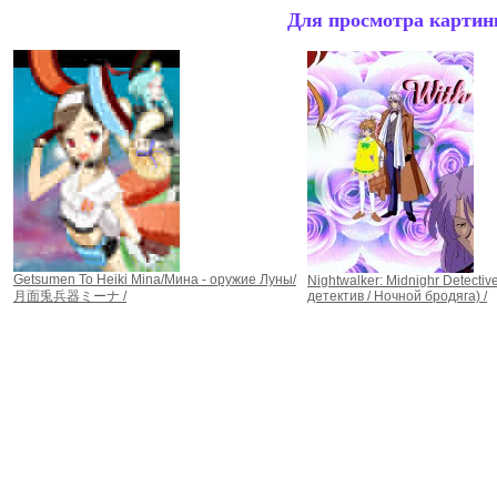
Для просмотра картинк
Getsumen To Heiki Mina/Мина - оружие Луны/
Nightwalker: Midnighr Detectiv
月面兎兵器ミーナ /
детектив / Ночной бродяга) /