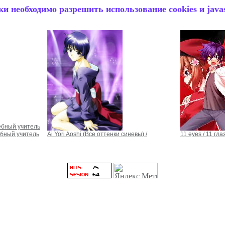
и необходимо разрешить использование cookies и javas
ебный учитель
бный учитель
Ai Yori Aoshi (Все оттенки синевы) /
11 eyes / 11 глаз