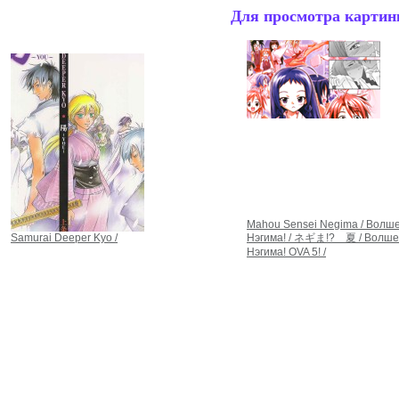
Для просмотра картинк
Mahou Sensei Negima / Волш
Samurai Deeper Kyo /
Нэгима! / ネギま!? 夏 / Волше
Нэгима! OVA 5! /