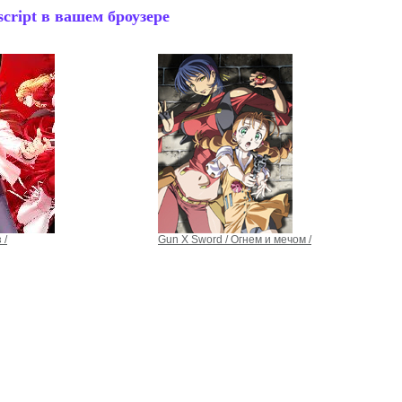
cript в вашем броузере
 /
Gun X Sword / Огнем и мечом /