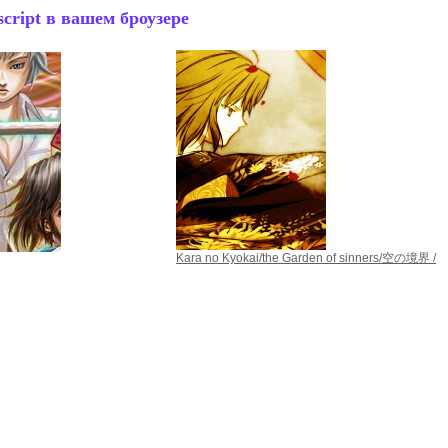
cript в вашем броузере
Kara no Kyokai/the Garden of sinners/空の境界 /