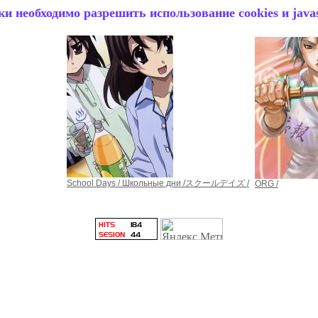
и необходимо разрешить использование cookies и javas
School Days / Школьные дни /スクールデイズ /
ORG /