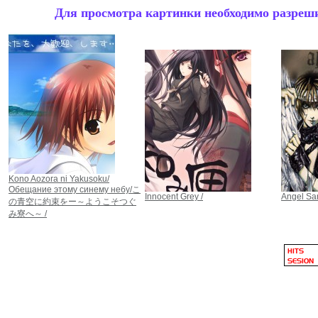
Для просмотра картинки необходимо разрешит
Kono Aozora ni Yakusoku/
Обещание этому синему небу/こ
Innocent Grey /
Angel San
の青空に約束をー～ようこそつぐ
み寮へ～ /