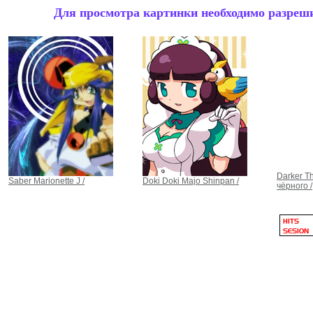
Для просмотра картинки необходимо разрешит
Darker T
Saber Marionette J /
Doki Doki Majo Shinpan /
чёрного /