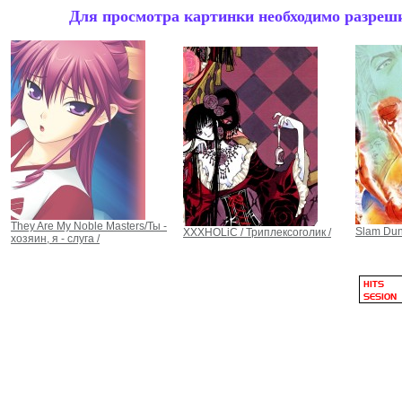
Для просмотра картинки необходимо разрешит
They Are My Noble Masters/Ты -
Slam Du
XXXHOLiC / Триплексоголик /
хозяин, я - слуга /