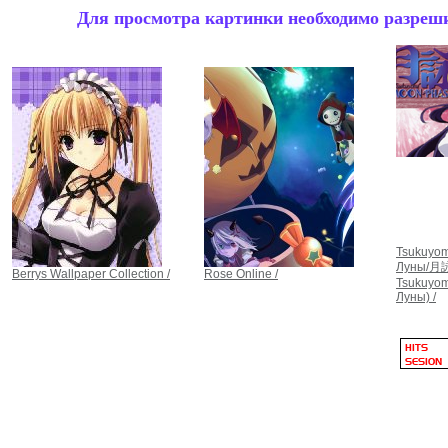
Для просмотра картинки необходимо разрешит
Tsukuyom
Луны/月詠
Berrys Wallpaper Collection /
Rose Online /
Tsukuyom
Луны) /