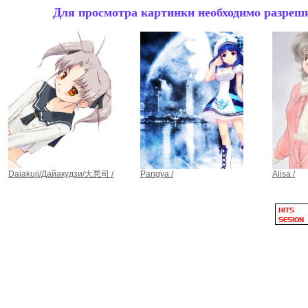
Для просмотра картинки необходимо разрешит
Daiakuji/Дайакудзи/大悪司 /
Pangya /
Alisa /