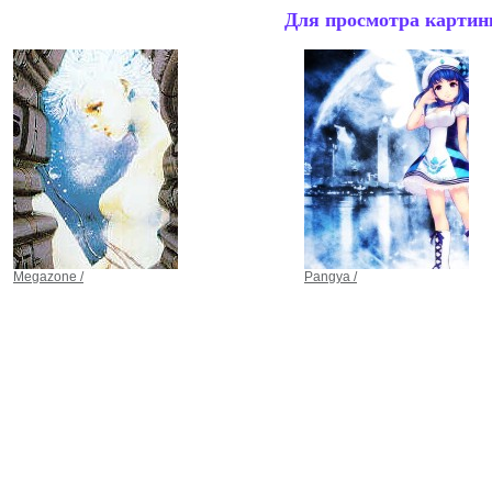
Для просмотра картинк
Megazone /
Pangya /