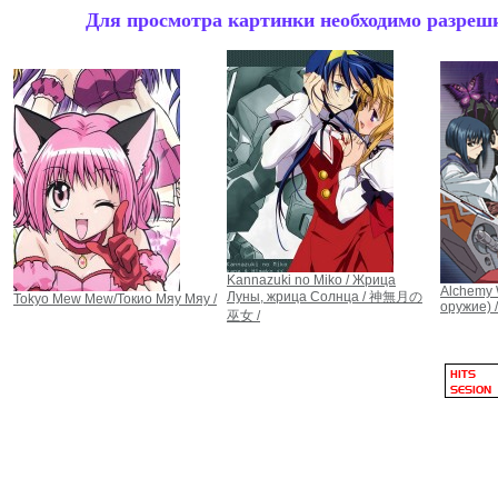
Для просмотра картинки необходимо разрешит
Kannazuki no Miko / Жрица
Alchemy
Луны, жрица Солнца / 神無月の
Tokyo Mew Mew/Токио Мяу Мяу /
оружие) /
巫女 /