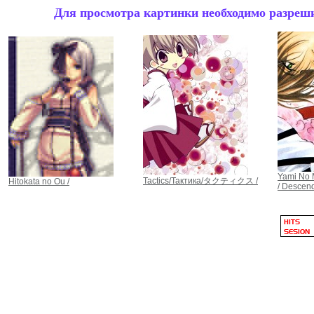
Для просмотра картинки необходимо разрешит
Yami No 
Tactics/Тактика/タクティクス /
Hitokata no Ou /
/ Descend