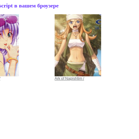
cript в вашем броузере
/
Ark of Napishtim /