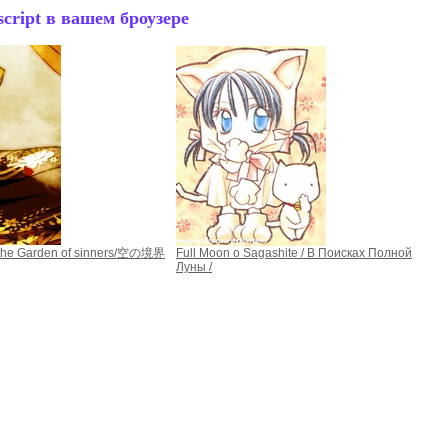
cript в вашем броузере
/the Garden of sinners/空の境界
Full Moon o Sagashite / В Поисках Полной
Луны /