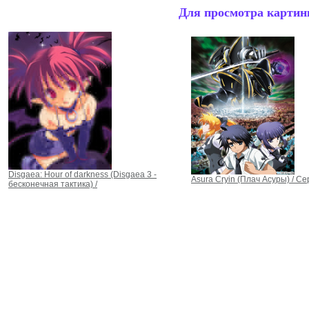
Для просмотра картинк
Disgaea: Hour of darkness (Disgaea 3 -
Asura Cryin (Плач Асуры) / Се
бесконечная тактика) /