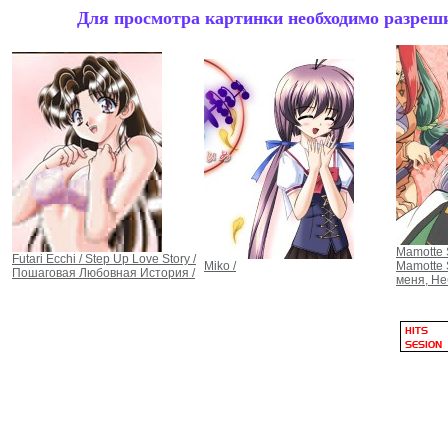
Для просмотра картинки необходимо разрешит
Mamotte 
Futari Ecchi / Step Up Love Story /
Miko /
Mamotte 
Пошаговая Любовная История /
меня, Не