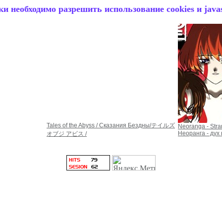
и необходимо разрешить использование cookies и javas
Tales of the Abyss / Сказания Бездны/テイルズ
Neoranga - Stra
Неоранга - дух
オブジ アビス /