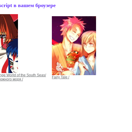
cript в вашем броузере
nge World of the South Seas/
Fairy Tale /
 южного моря /