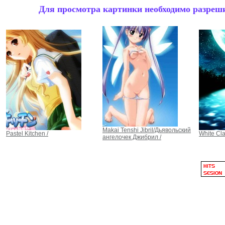
Для просмотра картинки необходимо разрешит
Makai Tenshi Jibril/Дьявольский
Pastel Kitchen /
White Clar
ангелочек Джибрил /