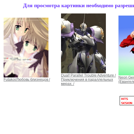
Для просмотра картинки необходимо разрешит
Dual! Parallel Trouble Adventure /
Neon Gen
Futakoi/Любовь близнецов /
Приключения в параллельных
(Евангел
мирах. /