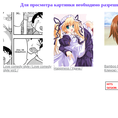
Для просмотра картинки необходимо разрешит
Bamboo 
Love comedy style / Love comedy
Happiness / Удача /
style vol1 /
Клинок