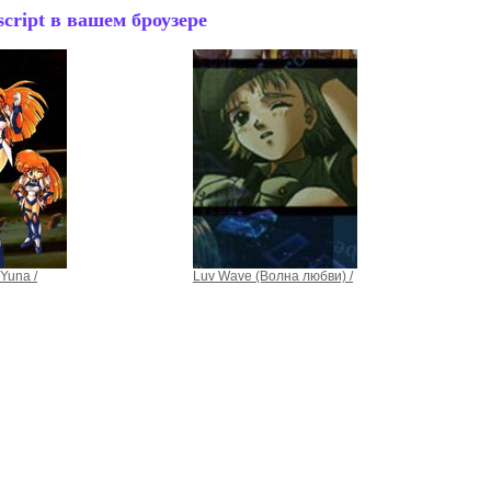
cript в вашем броузере
 Yuna /
Luv Wave (Волна любви) /