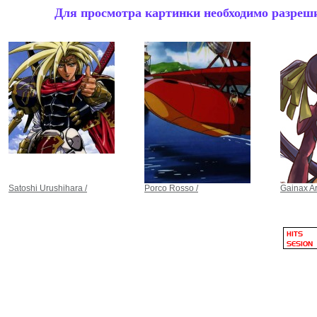
Для просмотра картинки необходимо разрешит
Satoshi Urushihara /
Porco Rosso /
Gainax A