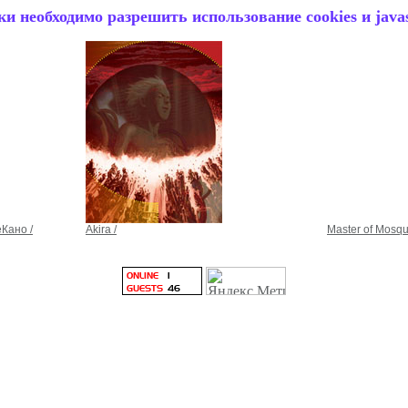
и необходимо разрешить использование cookies и javas
еКано /
Akira /
Master of Mosqu