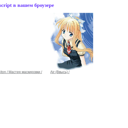
cript в вашем броузере
iton / Мастер маскировки /
Air (Ввысь) /