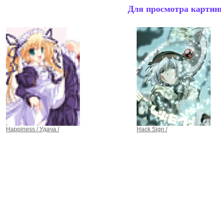
Для просмотра картинк
Happiness / Удача /
Hack Sign /