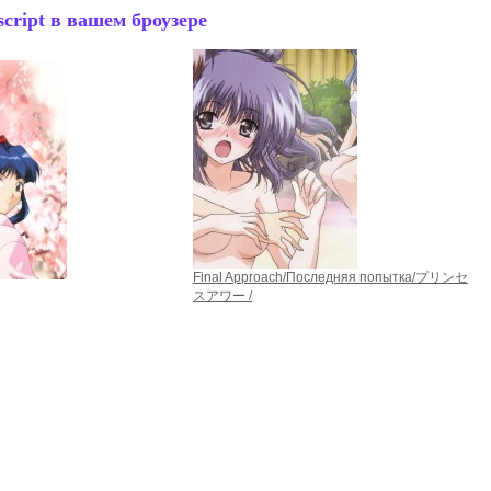
cript в вашем броузере
Final Approach/Последняя попытка/プリンセ
スアワー /