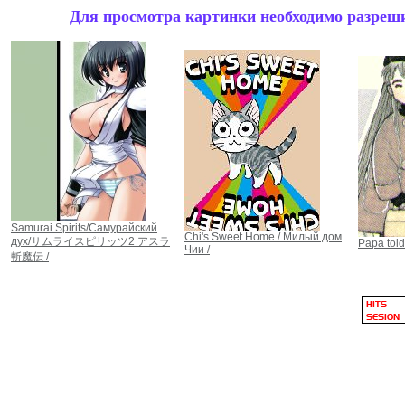
Для просмотра картинки необходимо разрешит
Samurai Spirits/Самурайский
Chi's Sweet Home / Милый дом
дух/サムライスピリッツ2 アスラ
Papa told
Чии /
斬魔伝 /