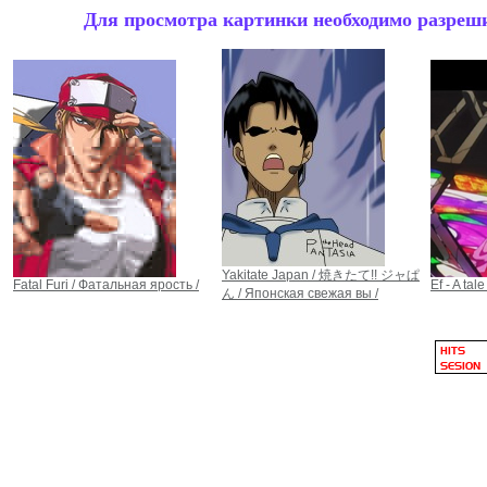
Для просмотра картинки необходимо разрешит
Yakitate Japan / 焼きたて!! ジャぱ
Fatal Furi / Фатальная ярость /
Ef - A tal
ん / Японская свежая вы /