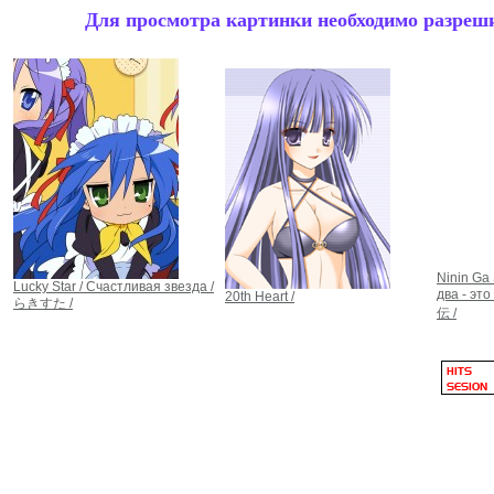
Для просмотра картинки необходимо разрешит
Ninin Ga
Lucky Star / Счастливая звезда /
два - 
20th Heart /
らきすた /
伝 /