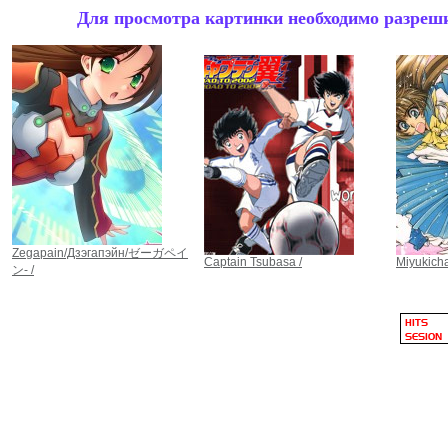
Для просмотра картинки необходимо разрешит
Zegapain/Дзэгапэйн/ゼーガペイ
Captain Tsubasa /
Miyukicha
ン- /