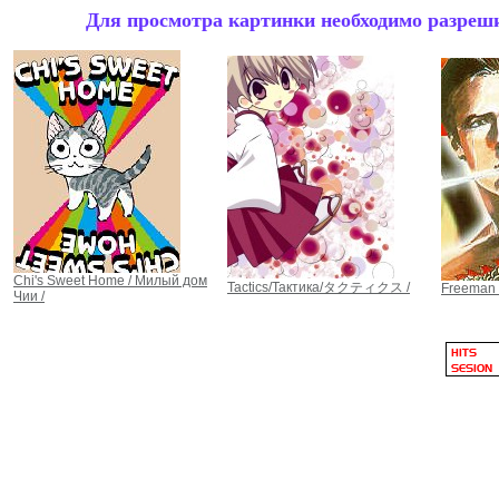
Для просмотра картинки необходимо разрешит
Chi's Sweet Home / Милый дом
Tactics/Тактика/タクティクス /
Freeman 
Чии /