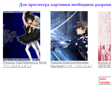
Для просмотра картинки необходимо разрешит
Princess Tutu/Принцесса Тютю/
Tsubasa Reservoir/Хроника
Bronze Z
プリンセスチュチュ /
Крыльев/ツバサ・クロニクル /
ОБРЕЧЕ