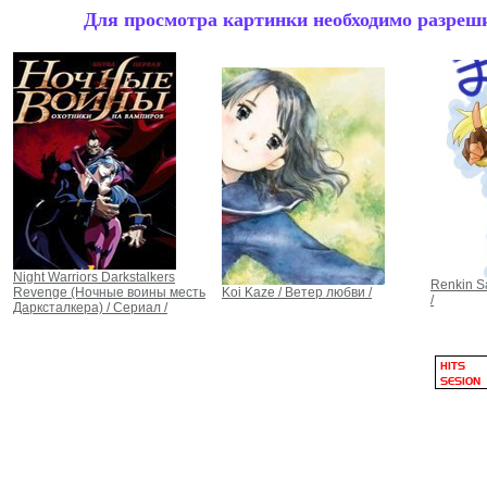
Для просмотра картинки необходимо разрешит
Night Warriors Darkstalkers
Renkin S
Revenge (Ночные воины месть
Koi Kaze / Ветер любви /
/
Дарксталкера) / Сериал /