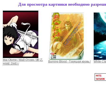
Для просмотра картинки необходимо разрешит
Mai Otome / Май-Отомэ / 舞-乙
Burning Blood - Горящая кровь /
White Clar
HiME ZWEI /