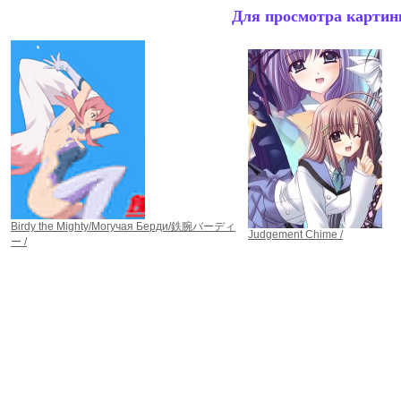
Для просмотра картинк
Birdy the Mighty/Могучая Берди/鉄腕バーディ
Judgement Chime /
ー /