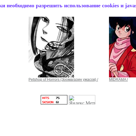
и необходимо разрешить использование cookies и javas
Petshop of Horrors (Зоомагазин ужасов) /
MIDRAMA /