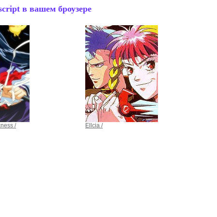
cript в вашем броузере
kness /
Ellcia /