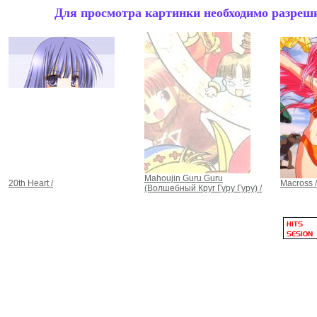
Для просмотра картинки необходимо разрешит
Mahoujin Guru Guru
20th Heart /
Macross /
(Волшебный Круг Гуру Гуру) /