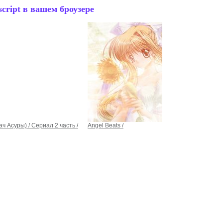
cript в вашем броузере
ач Асуры) / Сериал 2 часть /
Angel Beats /