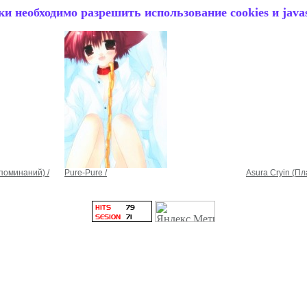
и необходимо разрешить использование cookies и javas
поминаний) /
Pure-Pure /
Asura Cryin (Пл