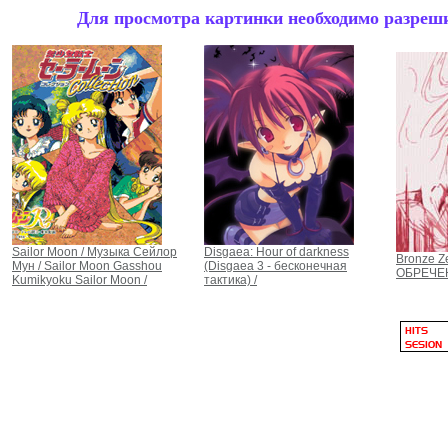
Для просмотра картинки необходимо разрешит
Sailor Moon / Музыка Сейлор
Disgaea: Hour of darkness
Bronze Z
Мун / Sailor Moon Gasshou
(Disgaea 3 - бесконечная
ОБРЕЧЕ
Kumikyoku Sailor Moon /
тактика) /