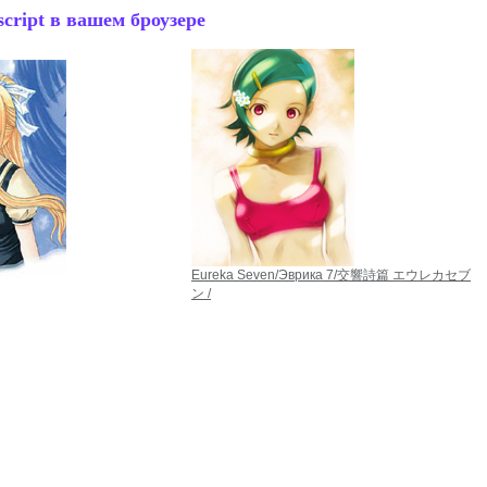
cript в вашем броузере
Eureka Seven/Эврика 7/交響詩篇 エウレカセブ
ン /