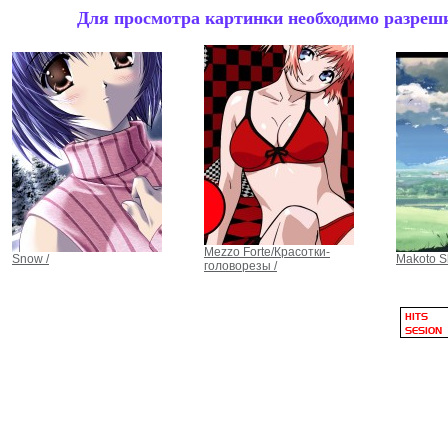
Для просмотра картинки необходимо разрешит
Mezzo Forte/Красотки-
Snow /
Makoto Sh
головорезы /