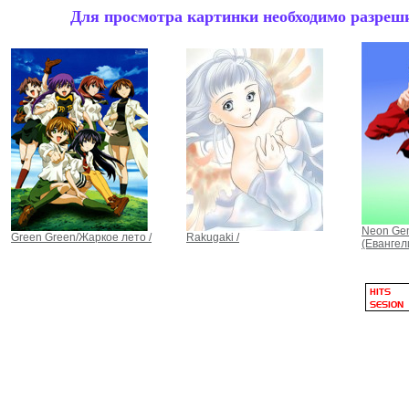
Для просмотра картинки необходимо разрешит
Neon Gen
Green Green/Жаркое лето /
Rakugaki /
(Евангел